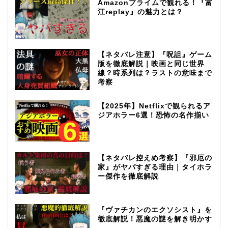
Amazonプライムで観れる！『富
江replay』の魅力とは？
【ネタバレ注意】『呪詛』ゲーム
版を徹底解説｜映画と同じ世界
線？時系列は？ラストの意味まで
考察
【2025年】Netflixで観られるア
ジアホラー6選！恐怖の名作揃い
【ネタバレ控えめ考察】『邪厄の
家』がヤバすぎる理由｜タイホラ
ー傑作を徹底解説
『ヴァチカンのエクソシスト』を
徹底解説！悪魔の謎を解き明かす