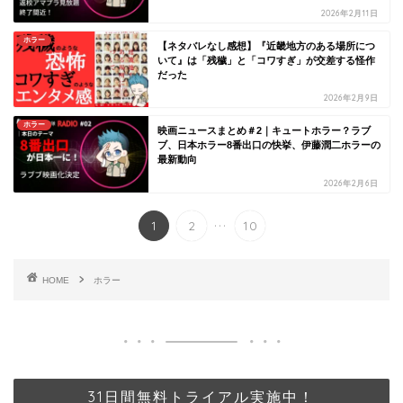
2026年2月11日
ホラー
【ネタバレなし感想】『近畿地方のある場所につ
いて』は「残穢」と「コワすぎ」が交差する怪作
だった
2026年2月9日
ホラー
映画ニュースまとめ＃2｜キュートホラー？ラブ
ブ、日本ホラー8番出口の快挙、伊藤潤二ホラーの
最新動向
2026年2月6日
...
1
2
10
HOME
ホラー
31日間無料トライアル実施中！