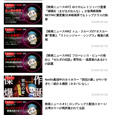
ホラー
【映画ニュース#07】ゆりやんレトリィバァ監督
『禍禍女（まがまがおんな）』が金馬映画祭
NETPAC賞受賞/日本映画界でもトップクラスの快
挙
2026年2月18日
ホラー
【映画ニュース#06】トム・クルーズの“オスカー
像”受賞と『ストレンジャー・シングス』報道の真
相
2026年2月17日
ホラー
【映画ニュース#05】フローレンス・ピューの告
白と『ゼルダの伝説』実写化──温度差のある2つ
の話題
2026年2月14日
ホラー
Netflix配信中のタイホラー『邪厄の家』がヤバす
ぎた！紹介＆感想（ネタバレなし）
2026年2月12日
ホラー
映画ニュース＃3｜ロングレッグス配信スタート/
台湾ホラーが再評価されてる話