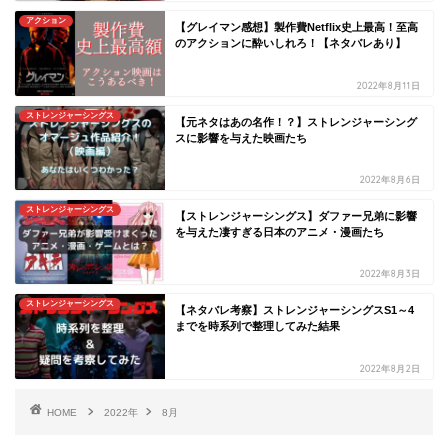
アクション
【グレイマン感想】製作費Netflix史上最高！至高
のアクションに酔いしれろ！【ネタバレあり】
2022年8月11日
ストレンジャーシングス
【元ネタはあの名作！？】ストレンジャーシング
スに影響を与えた映画たち
2022年8月6日
ストレンジャーシングス
【ストレンジャーシングス】ダファー兄弟に影響
を与えた凄すぎる日本のアニメ・漫画たち
2022年8月3日
ストレンジャーシングス
【ネタバレ考察】ストレンジャーシングスS1～4
までを時系列で整理してみた結果
2022年8月2日
HOME
2022年
8月