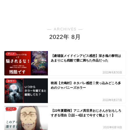
― ARCHIVES ―
2022年 8月
アニメ
【劇場版メイドインアビス感想】深き魂の黎明は
あまりにも残酷で愛に満ちた作品だった
2022年8月30日
ホラー
映画【犬鳴村】ネタバレ感想┃突っ込みどころ多
めのジャパニーズホラー
2022年8月27日
アニメ
【22年夏覇権】アニメ異世界おじさんがおもしろ
すぎる理由【1話～4話まで今すぐ観よう！】
2022年8月16日