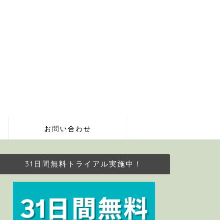
お問い合わせ
31日間無料トライアル実施中！
最新情報
『見える子ち
め｜試写会で