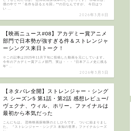
僕の中で **「名作を語るエモ回」**の日なんですが、 今日はつ
い …
2026年3月8日
【映画ニュース#08】アカデミー賞アニメ
部門で日本勢が強すぎる件＆ストレンジャ
ーシングス来日トーク！
※この記事は2025年11月下旬に投稿した動画を元にしています。
今年のアカデミー賞アニメ部門、実は・・・ “日本アニメ史に残る
年” …
2026年3月3日
【ネタバレ全開】ストレンジャー・シング
ス シーズン5 第1話・第2話 感想レビュー/
ヴェクナ、ウィル、ホリー。ファイナルは
最初から本気だった
こんにちは。 恐怖映画探検隊のとしひろです。 ついに始まりまし
た。 『ストレンジャー・シングス 未知の世界』ファイナルシーズ
ン。 …