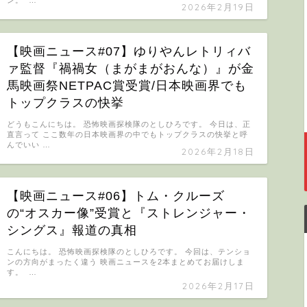
2026年2月19日
【映画ニュース#07】ゆりやんレトリィバ
ァ監督『禍禍女（まがまがおんな）』が金
馬映画祭NETPAC賞受賞/日本映画界でも
トップクラスの快挙
どうもこんにちは。 恐怖映画探検隊のとしひろです。 今日は、正
直言って ここ数年の日本映画界の中でもトップクラスの快挙と呼
んでいい …
2026年2月18日
【映画ニュース#06】トム・クルーズ
の“オスカー像”受賞と『ストレンジャー・
シングス』報道の真相
こんにちは。 恐怖映画探検隊のとしひろです。 今回は、テンショ
ンの方向がまったく違う 映画ニュースを2本まとめてお届けしま
す。 …
2026年2月17日