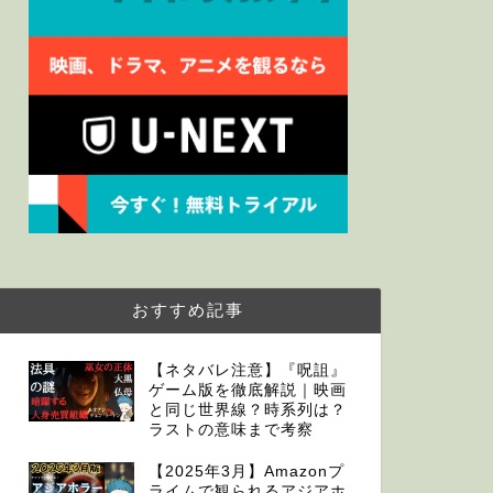
怖”とは【ネタ
どうもこんにちは。 恐
Amazonプライムビ
まし …
最新情報
台湾ホラー映
出演！
タレントの渡辺直美が
家のおばけだなんて』
辺直美は人気芸能人役
おすすめ記事
【ネタバレ注意】『呪詛』
ゲーム版を徹底解説｜映画
最新情報
映画「呪詛」
と同じ世界線？時系列は？
は日本が舞台
ラストの意味まで考察
呪詛の新作が待ち遠し
【2025年3月】Amazonプ
いに新情報！？と思っ
ライムで観られるアジアホ