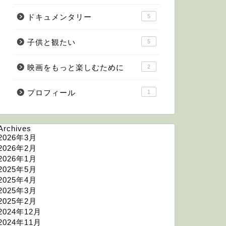
スティーブンキング原
ドキュメンタリー
5
プラスの「スター」で
⇩⇩ …
子供と観たい
5
next
映画をもっと楽しむために
2
プロフィール
1
Archives
2026年3月
2026年2月
2026年1月
2025年5月
2025年4月
2025年3月
2025年2月
2024年12月
2024年11月