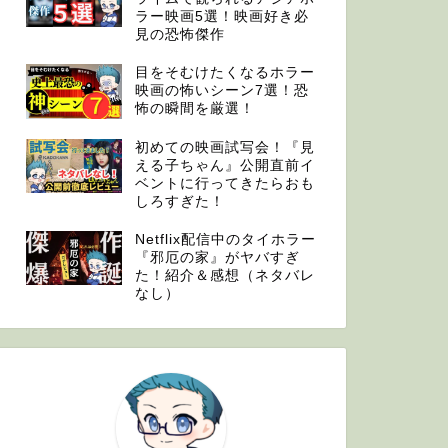
れ …
ラー映画5選！映画好き必
見の恐怖傑作
目をそむけたくなるホラー
映画の怖いシーン7選！恐
最新情報
怖の瞬間を厳選！
『エクソシス
スト決定！
初めての映画試写会！『見
える子ちゃん』公開直前イ
12月に日本公開を控
ベントに行ってきたらおも
る者』、オープニング
では酷評が多 …
しろすぎた！
Netflix配信中のタイホラー
『邪厄の家』がヤバすぎ
た！紹介＆感想（ネタバレ
なし）
最新情報
【台湾ホラー
怨鬼樓）』が
のデモ版配信
以前に紹介した台湾ホ
凄い勢いが来てるんで
ぜひこ …