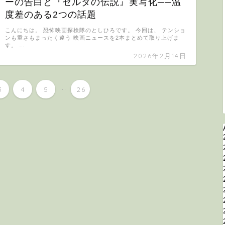
ーの告白と『ゼルダの伝説』実写化──温
度差のある2つの話題
こんにちは。 恐怖映画探検隊のとしひろです。 今回は、 テンショ
ンも重さもまったく違う 映画ニュースを2本まとめて取り上げま
す。 …
2026年2月14日
...
3
4
5
26