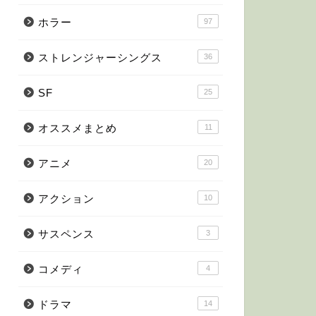
【ホラーニュ
編集作業中に
ホラー
97
今日はちょっと笑える話
ウ」シリーズ最新作、
ストレンジャーシングス
36
が …
SF
25
オススメまとめ
11
最新情報
【ウォーキン
がU-NEXT
アニメ
20
ウォーキングデッドのス
で独占配信決定！ まさか
アクション
10
サスペンス
3
コメディ
4
最新情報
【ホラーニュー
よりディズニ
ドラマ
14
始！