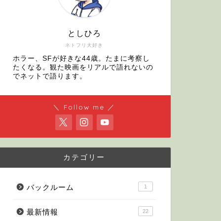
最新情報
【ホラーニュ
としひろ
がもはや黒字
ネトフリ大好き
今日はエクソシスト最
ホラー、SFが好きな44歳。たまに考察し
いって話。 『エクソシ
たくなる。観た映画をリアルで語れないの
し …
でネットで語ります。
＼ Follow me ／
最新情報
【ホラーニュ
が酷評の嵐！
今日はアメリカの映画
カテゴリー
『エクソシスト信じる
飾りま …
バックルーム
1
最新情報
22
最新情報