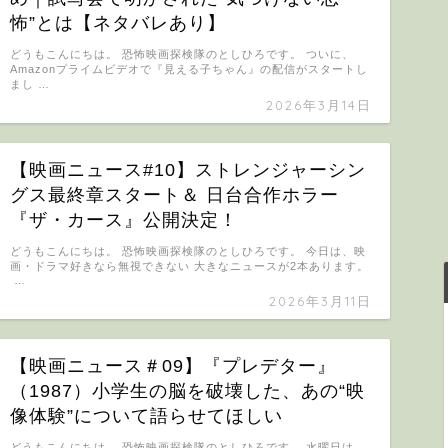
怖”とは【ネタバレあり】
どうもこんにちは。 恐怖映画探検隊のとしひろです。 ついに、
Amazonプライムビデオで『見える子ちゃん』の配信がスタートし
まし …
2026年3月14日
【映画ニュース#10】ストレンジャーシン
グス最終章スタート＆ 日台合作ホラー
『ザ・カース』公開決定！
どうもこんにちは。 恐怖映画探検隊のとしひろです。 今日は、映
画・ドラマ好きなら無視できない 大きなニュースが2本あります。
…
2026年3月11日
【映画ニュース＃09】『プレデター』
（1987）小学生の脳を破壊した、あの“映
像体験”について語らせてほしい
どうもこんにちは。 恐怖映画探検隊のとしひろです。 水曜日は、