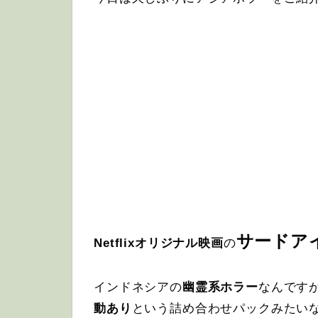
サードア
Netflixオリジナル映画
の
インドネシアの
幽霊系ホラー
なんです
動あり
という詰め合わせパックみたい