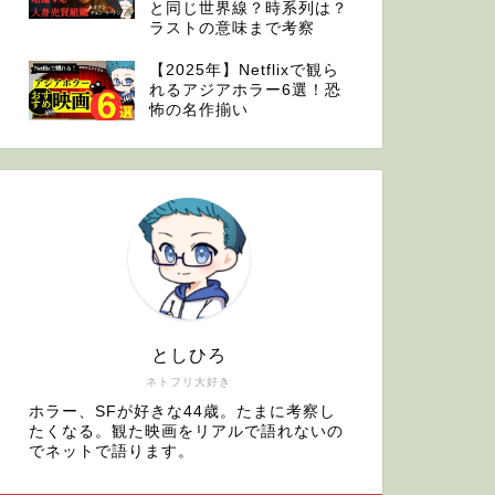
と同じ世界線？時系列は？
ラストの意味まで考察
【2025年】Netflixで観ら
れるアジアホラー6選！恐
怖の名作揃い
としひろ
ネトフリ大好き
ホラー、SFが好きな44歳。たまに考察し
たくなる。観た映画をリアルで語れないの
でネットで語ります。