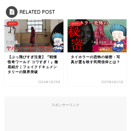
RELATED POST
ホラー
ホラー
【ぶっ飛びすぎ注意】『戦慄
タイホラーの恐怖の秘密：写
怪奇ワールド コワすぎ！』徹
真が霊を映す民間信仰とは？
底紹介｜フェイクドキュメン
タリーの限界突破
2026年1月29日
2025年4月21日
スポンサーリンク