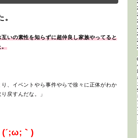
た。
お互いの素性を知らずに超仲良し家族やってると
た。
とり、イベントやら事件やらで徐々に正体がわか
取り戻すんだな。」
;ω;｀)