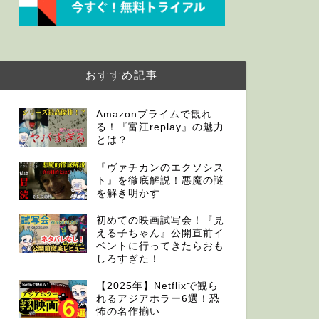
おすすめ記事
Amazonプライムで観れ
る！『富江replay』の魅力
とは？
『ヴァチカンのエクソシス
ト』を徹底解説！悪魔の謎
を解き明かす
初めての映画試写会！『見
える子ちゃん』公開直前イ
ベントに行ってきたらおも
しろすぎた！
【2025年】Netflixで観ら
れるアジアホラー6選！恐
怖の名作揃い