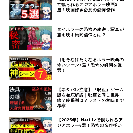
で観られるアジアホラー映画5
選！映画好き必見の恐怖傑作
タイホラーの恐怖の秘密：写真が
霊を映す民間信仰とは？
目をそむけたくなるホラー映画の
怖いシーン7選！恐怖の瞬間を厳
選！
【ネタバレ注意】『呪詛』ゲーム
版を徹底解説｜映画と同じ世界
線？時系列は？ラストの意味まで
考察
【2025年】Netflixで観られるア
ジアホラー6選！恐怖の名作揃い