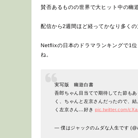
賛否あるものの世界で大ヒット中の幽
配信から2週間ほど経ってかなり多く
Netflixの日本のドラマランキング
ね。
実写版 幽遊白書
吾郎ちゃん目当てで期待してた節もあ
く、ちゃんと左京さんだったので、結
く左京さん…好き
pic.twitter.com/c
— 僕はジャックのムダな人生です (@aka