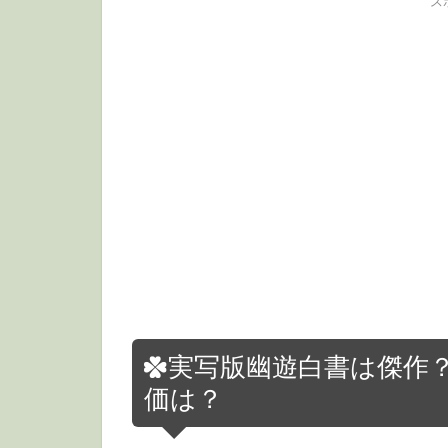
ス
実写版幽遊白書は傑作？駄
価は？