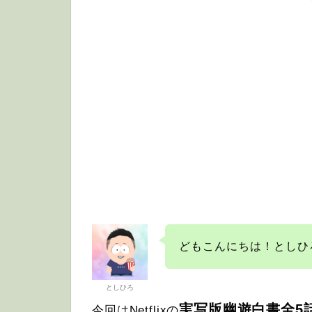
どもこんにちは！としひ
としひろ
実写版幽遊白書全5
今回はNetflixの