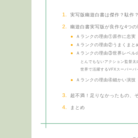
実写版幽遊白書は傑作？駄作？X
幽遊白書実写版が良作な4つの
Ａランクの理由①原作に忠実
Ａランクの理由②うまくまと
Ａランクの理由③世界レベルの
とんでもないアクション監督太
世界で活躍するVFXスーパーバ
Ａランクの理由④細かい演技
超不満！足りなかったもの、
まとめ