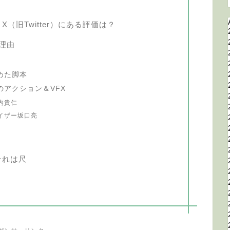
（旧Twitter）にある評価は？
理由
めた脚本
アクション＆VFX
内貴仁
イザー坂口亮
それは尺