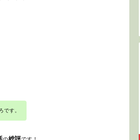
ろです。
話
総評
の
です！