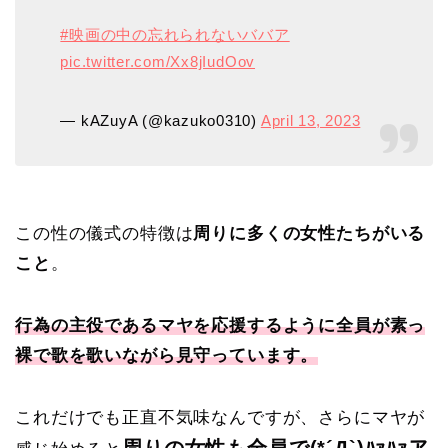
#映画の中の忘れられないババア
pic.twitter.com/Xx8jIudOov
— kAZuyA (@kazuko0310)
April 13, 2023
この性の儀式の特徴は
周りに多くの女性たちがいる
こと
。
行為の主役であるマヤを応援するように全員が素っ
裸で歌を歌いながら見守っています。
これだけでも正直不気味なんですが、さらにマヤが
周りの女性も全員で(*´Д`)ﾊｧﾊｧア