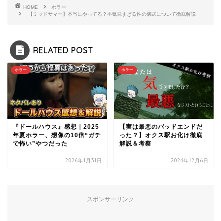
HOME
ホラー
【ミッドサマー】本当にやってる？不気味すぎる性の儀式について徹底解説
RELATED POST
ホラー
ホラー
『ドールハウス』感想｜2025
【実は最悪のバッドエンドだ
年夏ホラー、想像の10倍“ガチ
った？】オクス駅お化け徹底
で怖い”やつだった
解説＆考察
2026年1月31日
2024年12月6日
スポンサーリンク