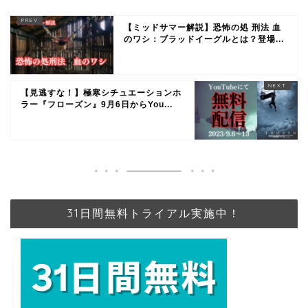
【ミッドサマー解説】恐怖の処 刑法 血
のワシ：ブラッドイーグルとは？登場...
【見逃すな！】極寒シチュエーションホ
ラー『フローズン』9月6日からYou...
31日間無料トライアル実施中！