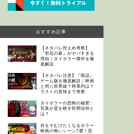
おすすめ記事
【ネタバレ控えめ考察】
『邪厄の家』がヤバすぎる
理由｜タイホラー傑作を徹
底解説
【ネタバレ注意】『呪詛』
ゲーム版を徹底解説｜映画
と同じ世界線？時系列は？
ラストの意味まで考察
タイホラーの恐怖の秘密：
写真が霊を映す民間信仰と
は？
目をそむけたくなるホラー
映画の怖いシーン7選！恐