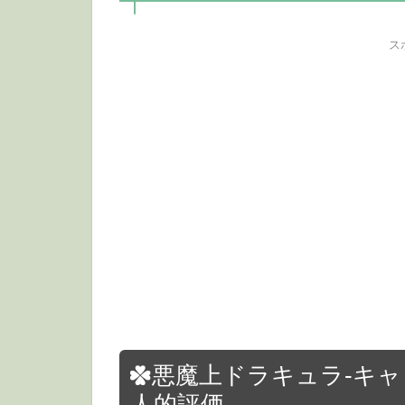
ス
悪魔上ドラキュラ-キ
人的評価